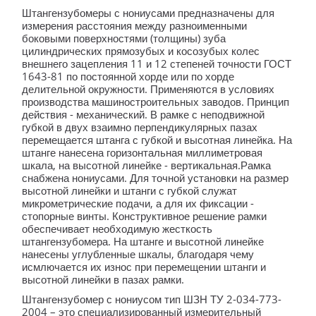
Штангензубомеры с нониусами предназначены для
измерения расстояния между разноименными
боковыми поверхностями (толщины) зуба
цилиндрических прямозубых и косозубых колес
внешнего зацепления 11 и 12 степеней точности ГОСТ
1643-81 по постоянной хорде или по хорде
делительной окружности. Применяются в условиях
производства машиностроительных заводов. Принцип
действия - механический. В рамке с неподвижной
губкой в двух взаимно перпендикулярных пазах
перемещается штанга с губкой и высотная линейка. На
штанге нанесена горизонтальная миллиметровая
шкала, на высотной линейке - вертикальная.Рамка
снабжена нониусами. Для точной установки на размер
высотной линейки и штанги с губкой служат
микрометрические подачи, а для их фиксации -
стопорные винты. Конструктивное решение рамки
обеспечивает необходимую жесткость
штангензубомера. На штанге и высотной линейке
нанесены углубленные шкалы, благодаря чему
исмлючается их износ при перемещении штанги и
высотной линейки в пазах рамки.
Штангензубомер с нониусом тип ШЗН ТУ 2-034-773-
2004 – это специализированный измерительный