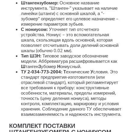
Штангензубомер:
Основное название
инструмента. "Штанген-" указывает на наличие
линейки (штанги) с основной шкалой, а "-
зубомер" определяет его целевое назначение –
измерение параметров зубьев.
С нониусом:
Уточняет тип отсчетного
устройства. Нониус – это вспомогательная
шкала, скользящая вдоль основной, которая
позволяет отсчитывать доли делений основной
шкалы (обычно 0.02 мм).
Тип ШЗН:
Типовое заводское обозначение
модели. Аббревиатура расшифровывается как
Ш
танген
З
убомер
Н
ониусный.
ТУ 2-034-773-2004:
Т
ехнические
У
словия. Это
стандарт предприятия-изготовителя (или
отраслевой стандарт), который регламентирует
все требования к прибору: конструктивные
особенности, материалы, пределы измерений,
точность (цену деления нониуса), методы
контроля, комплектацию, маркировку и условия
хранения. Соблюдение данного ТУ обеспечивает
взаимозаменяемость и надежность инструмента.
КОМПЛЕКТ ПОСТАВКИ
ШТАНГЕНЗУБОМЕРА С НОНИУСОМ