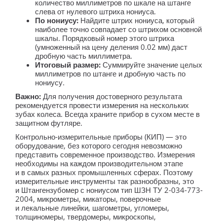
количество миллиметров по шкале на штанге
слева от нулевого штриха нониуса.
По нониусу:
Найдите штрих нониуса, который
наиболее точно совпадает со штрихом основной
шкалы. Порядковый номер этого штриха
(умноженный на цену деления 0.02 мм) даст
дробную часть миллиметра.
Итоговый размер:
Суммируйте значение целых
миллиметров по штанге и дробную часть по
нониусу.
Важно:
Для получения достоверного результата
рекомендуется провести измерения на нескольких
зубах колеса. Всегда храните прибор в сухом месте в
защитном футляре.
Контрольно-измерительные
приборы (КИП) — это
оборудование, без которого сегодня невозможно
представить современное производство. Измерения
необходимы на каждом производительном этапе
и в самых разных промышленных сферах. Поэтому
измерительные инструменты так разнообразны, это
и Штангензубомер с нониусом тип ШЗН ТУ 2-034-773-
2004, микрометры, микаторы, поверочные
и лекальные линейки, шагометры, угломеры,
толщиномеры, твердомеры, микроскопы,