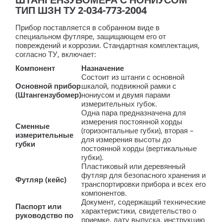
ТИП ШЗН ТУ 2-034-773-2004
Прибор поставляется в собранном виде в
специальном футляре, защищающем его от
повреждений и коррозии. Стандартная комплектация,
согласно ТУ, включает:
Компонент
Назначение
Состоит из штанги с основной
Основной прибор
шкалой, подвижной рамки с
(Штангензубомер)
нониусом и двумя парами
измерительных губок.
Одна пара предназначена для
измерения постоянной хорды
Сменные
(горизонтальные губки), вторая –
измерительные
для измерения высоты до
губки
постоянной хорды (вертикальные
губки).
Пластиковый или деревянный
футляр для безопасного хранения и
Футляр (кейс)
транспортировки прибора и всех его
компонентов.
Документ, содержащий технические
Паспорт или
характеристики, свидетельство о
руководство по
приемке, дату выпуска, инструкцию