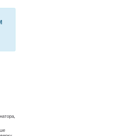
М
натора,
ыше
оверку