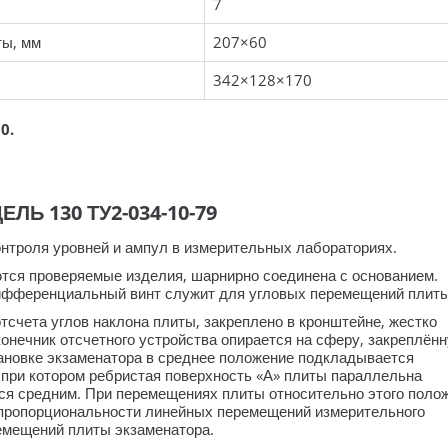
7
ты, мм
207×60
342×128×170
0.
Ь 130 ТУ2-034-10-79
нтроля уровней и ампул в измерительных лабораториях.
ются проверяемые изделия, шарнирно соединена с основанием.
Дифференциальный винт служит для угловых перемещений плиты
тсчета углов наклона плиты, закреплено в кронштейне, жестко
онечник отсчетного устройства опирается на сферу, закреплён
тановке экзаменатора в среднее положение подкладывается
 при котором ребристая поверхность «А» плиты параллельна
тся средним. При перемещениях плиты относительно этого поло
епропорциональности линейных перемещений измерительного
ремещений плиты экзаменатора.