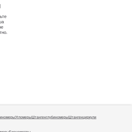
И
ьте
ша
не
тно.
иномеры
Угломеры
Штангенглубиномеры
Штангенциркули
омеры
Биенеметры