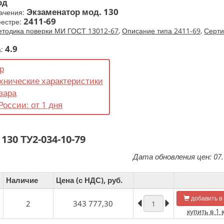
од
Экзаменатор мод. 130
ачения:
2411-69
еестре:
тодика поверки МИ ГОСТ 13012-67
,
Описание типа 2411-69
,
Серти
4.9
а:
р
хнические характеристики
вара
России: от 1 дня
0 ТУ2-034-10-79
Дата обновления цен: 07.
Наличие
Цена (с НДС), руб.
добавить в 
2
343 777,30
купить в 1 