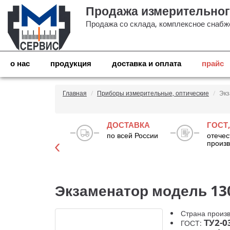
Продажа измерительног
Продажа со склада, комплексное снабже
о нас
продукция
доставка и оплата
прайс
Главная
Приборы измерительные, оптические
Экз
ISO 9001:2015
ДОСТАВКА
ГОСТ,
система качества
по всей России
отечес
произв
Экзаменатор модель 130
Страна произ
ТУ2-0
ГОСТ: