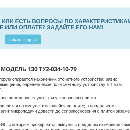
 ИЛИ ЕСТЬ ВОПРОСЫ ПО ХАРАКТЕРИСТИКА
 ИЛИ ОПЛАТЕ? ЗАДАЙТЕ ЕГО НАМ!
задать вопрос!
ОДЕЛЬ 130 ТУ2-034-10-79
орую опирается наконечник отсчетного устройства, равно
емещение, определяемое по отсчетному устройству в 1 мкм,
.
ьное положение служат три установочных винта.
ливается по ампуле, имеющейся на плите; в продольном —
инт микроподачи довести до соприкосновения с плитой экзаме
МИГ, с которым проверяются ампулы с пределом измерения св
калы индикатора, то для уменьшения погрешности измерения пр