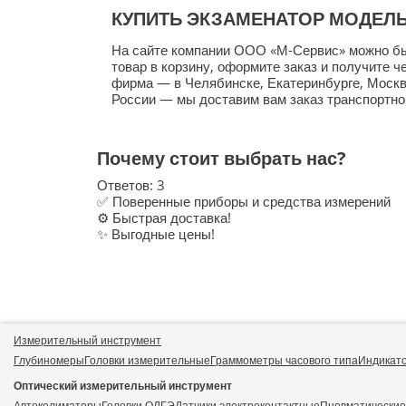
КУПИТЬ ЭКЗАМЕНАТОР МОДЕЛЬ 1
На сайте компании
ООО «М-Сервис»
можно бы
товар в корзину, оформите заказ и получите ч
фирма — в Челябинске, Екатеринбурге, Моск
России — мы доставим вам заказ транспортно
Почему стоит выбрать нас?
Ответов:
3
✅ Поверенные приборы и средства измерений
⚙️ Быстрая доставка!
✨ Выгодные цены!
Измерительный инструмент
Глубиномеры
Головки измерительные
Граммометры часового типа
Индикат
Оптический измерительный инструмент
Автоколиматоры
Головки ОДГЭ
Датчики электроконтактные
Пневматически