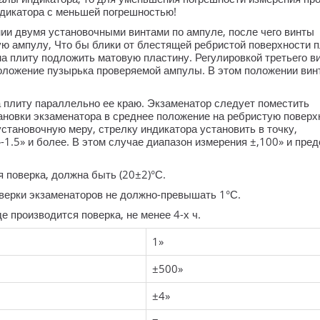
дикатора с меньшей погрешностью!
ии двумя установочными винтами по ампуле, после чего винты
ю ампулу, Что бы блики от блестящей ребристой поверхности 
на плиту подложить матовую пластину. Регулировкой третьего в
оложение пузырька проверяемой ампулы. В этом положении вин
а плиту параллельно ее краю. Экзаменатор следует поместить
ановки экзаменатора в среднее положение на ребристую поверх
становочную меру, стрелку индикатора установить в точку,
1.5» и более. В этом случае диапазон измерения ±,100» и пред
 поверка, должна быть (20±2)°С.
верки экзаменаторов не
должно-превышать
1°С.
де производится поверка, не менее
4-х
ч.
1»
±500»
±4»