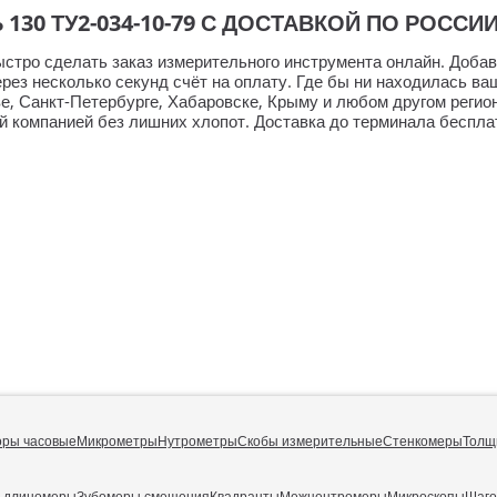
30 ТУ2-034-10-79 С ДОСТАВКОЙ ПО РОССИ
стро сделать заказ измерительного инструмента онлайн. Добав
ерез несколько секунд счёт на оплату. Где бы ни находилась ва
ве,
Санкт-Петербурге
, Хабаровске, Крыму и любом другом регио
й компанией без лишних хлопот. Доставка до терминала беспла
оры часовые
Микрометры
Нутрометры
Скобы измерительные
Стенкомеры
Толщ
е длиномеры
Зубомеры смещения
Квадранты
Межцентромеры
Микроскопы
Шаг