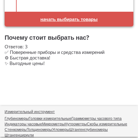
начать выбирать товары
Почему стоит выбрать нас?
Ответов:
3
✅ Поверенные приборы и средства измерений
⚙️ Быстрая доставка!
✨ Выгодные цены!
Измерительный инструмент
Глубиномеры
Головки измерительные
Граммометры часового типа
Индикаторы часовые
Микрометры
Нутрометры
Скобы измерительные
Стенкомеры
Толщиномеры
Угломеры
Штангенглубиномеры
Штангенциркули