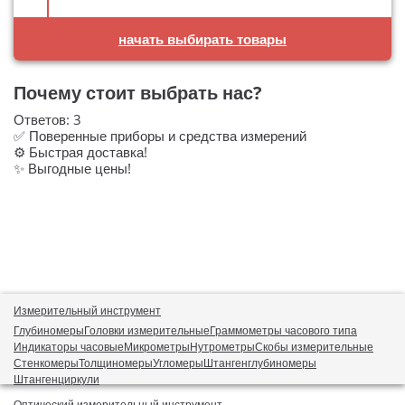
начать выбирать товары
Почему стоит выбрать нас?
Ответов:
3
✅ Поверенные приборы и средства измерений
⚙️ Быстрая доставка!
✨ Выгодные цены!
Измерительный инструмент
Глубиномеры
Головки измерительные
Граммометры часового типа
Индикаторы часовые
Микрометры
Нутрометры
Скобы измерительные
Стенкомеры
Толщиномеры
Угломеры
Штангенглубиномеры
Штангенциркули
Оптический измерительный инструмент