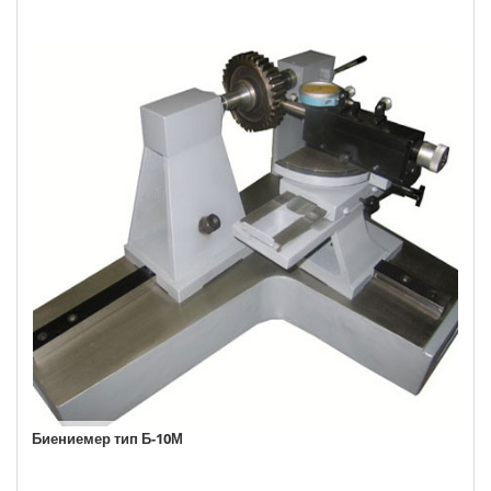
Биениемер тип Б-10М