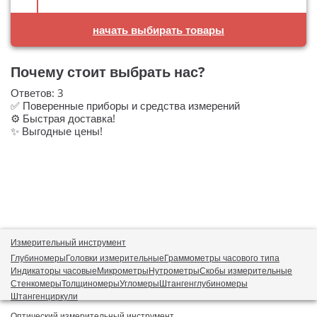
начать выбирать товары
Почему стоит выбрать нас?
Ответов:
3
✅ Поверенные приборы и средства измерений
⚙️ Быстрая доставка!
✨ Выгодные цены!
Измерительный инструмент
Глубиномеры
Головки измерительные
Граммометры часового типа
Индикаторы часовые
Микрометры
Нутрометры
Скобы измерительные
Стенкомеры
Толщиномеры
Угломеры
Штангенглубиномеры
Штангенциркули
Оптический измерительный инструмент