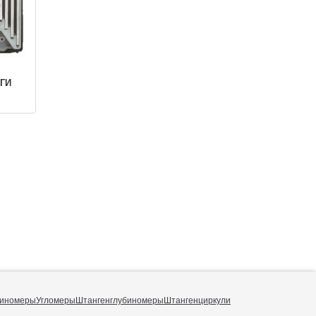
 ГИ
иномеры
Угломеры
Штангенглубиномеры
Штангенциркули