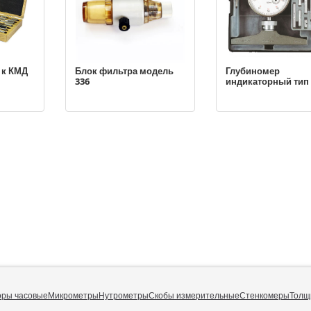
 к КМД
Блок фильтра модель
Глубиномер
336
индикаторный тип
оры часовые
Микрометры
Нутрометры
Скобы измерительные
Стенкомеры
Толщ