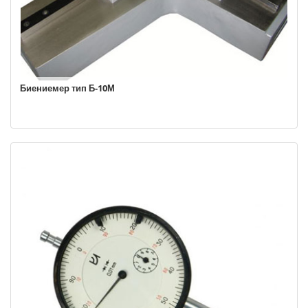
Биениемер тип Б-10М