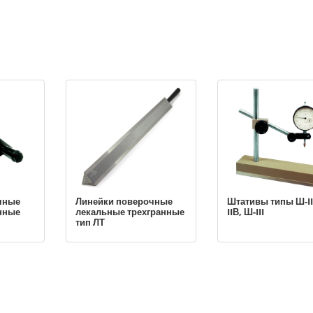
чные
Линейки поверочные
Штативы типы Ш-II
анные
лекальные трехгранные
IIВ, Ш-III
тип ЛТ