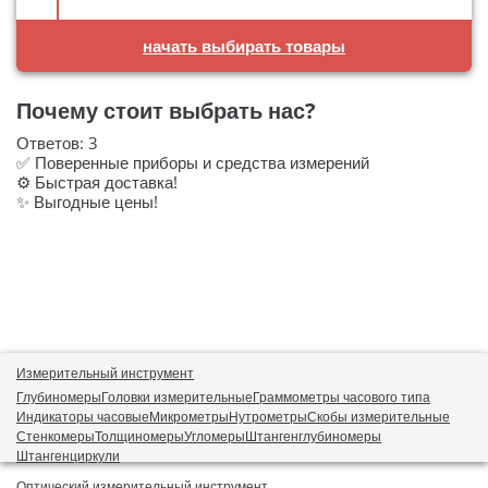
начать выбирать товары
Почему стоит выбрать нас?
Ответов:
3
✅ Поверенные приборы и средства измерений
⚙️ Быстрая доставка!
✨ Выгодные цены!
Измерительный инструмент
Глубиномеры
Головки измерительные
Граммометры часового типа
Индикаторы часовые
Микрометры
Нутрометры
Скобы измерительные
Стенкомеры
Толщиномеры
Угломеры
Штангенглубиномеры
Штангенциркули
Оптический измерительный инструмент