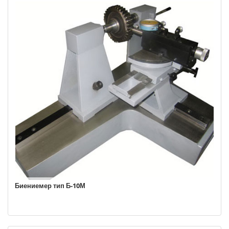
Биениемер тип Б-10М