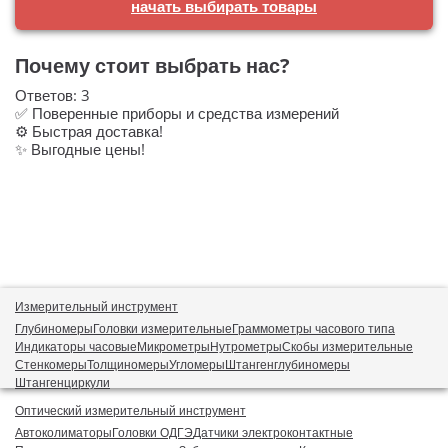
начать выбирать товары
Почему стоит выбрать нас?
Ответов:
3
✅ Поверенные приборы и средства измерений
⚙️ Быстрая доставка!
✨ Выгодные цены!
Измерительный инструмент
Глубиномеры
Головки измерительные
Граммометры часового типа
Индикаторы часовые
Микрометры
Нутрометры
Скобы измерительные
Стенкомеры
Толщиномеры
Угломеры
Штангенглубиномеры
Штангенциркули
Оптический измерительный инструмент
Автоколиматоры
Головки ОДГЭ
Датчики электроконтактные