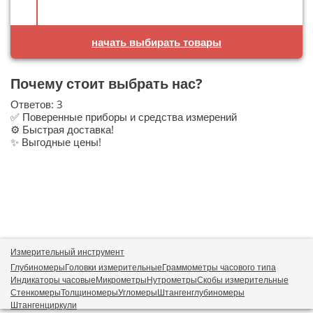
начать выбирать товары
Почему стоит выбрать нас?
Ответов:
3
✅ Поверенные приборы и средства измерений
⚙️ Быстрая доставка!
✨ Выгодные цены!
Измерительный инструмент
Глубиномеры
Головки измерительные
Граммометры часового типа
Индикаторы часовые
Микрометры
Нутрометры
Скобы измерительные
Стенкомеры
Толщиномеры
Угломеры
Штангенглубиномеры
Штангенциркули