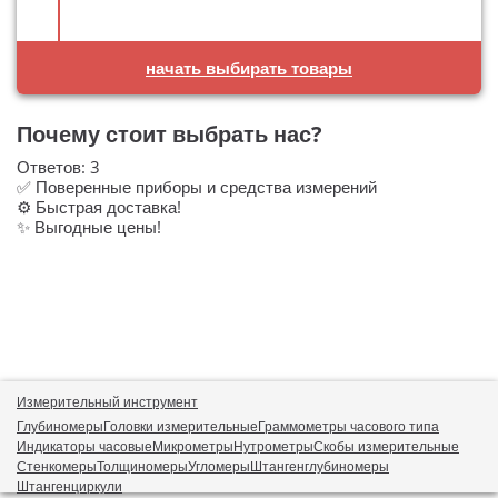
начать выбирать товары
Почему стоит выбрать нас?
Ответов:
3
✅ Поверенные приборы и средства измерений
⚙️ Быстрая доставка!
✨ Выгодные цены!
Измерительный инструмент
Глубиномеры
Головки измерительные
Граммометры часового типа
Индикаторы часовые
Микрометры
Нутрометры
Скобы измерительные
Стенкомеры
Толщиномеры
Угломеры
Штангенглубиномеры
Штангенциркули